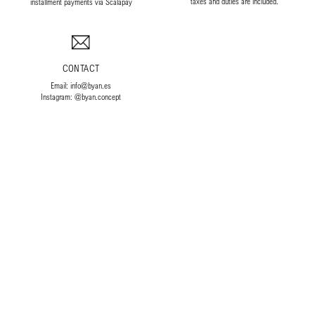
taxes and duties are included.
installment payments via Scalapay
CONTACT
Email: info@byan.es
Instagram: @byan.concept